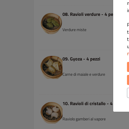
i
08. Ravioli verdure - 4 pezzi
P
Verdure miste
t
t
u
n
09. Gyoza - 4 pezzi
Carne di maiale e verdure
10. Ravioli di cristallo - 4 pezzi
Raviolo gamberi al vapore