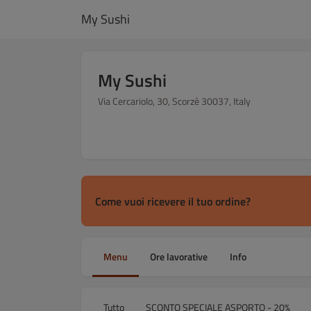
My Sushi
My Sushi
Via Cercariolo, 30, Scorzè 30037, Italy
Come vuoi ricevere il tuo ordine?
Menu
Ore lavorative
Info
Tutto
SCONTO SPECIALE ASPORTO - 20%