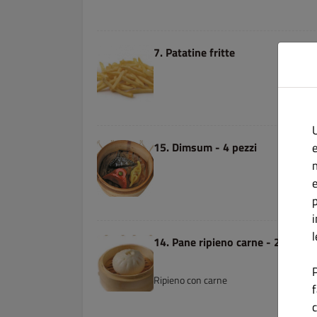
7. Patatine fritte
U
15. Dimsum - 4 pezzi
e
p
14. Pane ripieno carne - 2 pezzi
Ripieno con carne
c