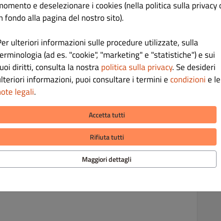
momento e deselezionare i cookies (nella politica sulla privacy 
n fondo alla pagina del nostro sito).
€ 5.00
er ulteriori informazioni sulle procedure utilizzate, sulla
erminologia (ad es. "cookie", "marketing" e "statistiche") e sui
uoi diritti, consulta la nostra
politica sulla privacy
. Se desideri
lteriori informazioni, puoi consultare i termini e
condizioni
e le
ote legali
.
€ 5.00
Accetta tutti
Rifiuta tutti
Maggiori dettagli
€ 7.00