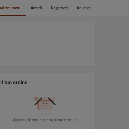
ualizza menu
Accedi
Registrati
Italian
Il tuo ordine
Aggiungi le voci di menu al tuo carrello.
RISO
POLLO
MANZO E MAIALE
GAMBERI E CALAMARI